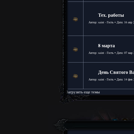
Тех. работы
Автор: saint - Гость • Дата:
16 апр 
8 марта
Автор: saint - Гость • Дата:
07 мар 
День Святого В
Автор: saint - Гость • Дата:
14 фев 
Загрузить еще темы
1
2
(6 Страниц)