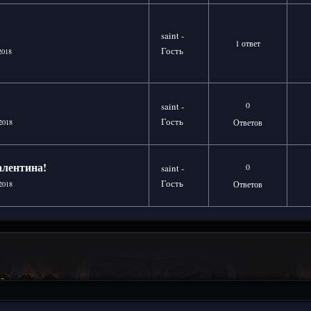
saint -
1 ответ
Гость
2018
0
saint -
Гость
Ответов
2018
алентина!
0
saint -
Гость
Ответов
2018
3
>
»