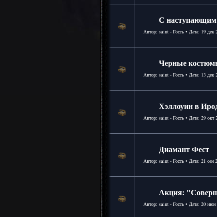
С наступающим
Автор: saint - Гость • Дата:
19 дек 
Черные костюм
Автор: saint - Гость • Дата:
13 дек 
Хэллоуин в Ирод
Автор: saint - Гость • Дата:
29 окт 
Диамант Фест
Автор: saint - Гость • Дата:
21 сен 
Акция: "Соверш
Автор: saint - Гость • Дата:
20 июн