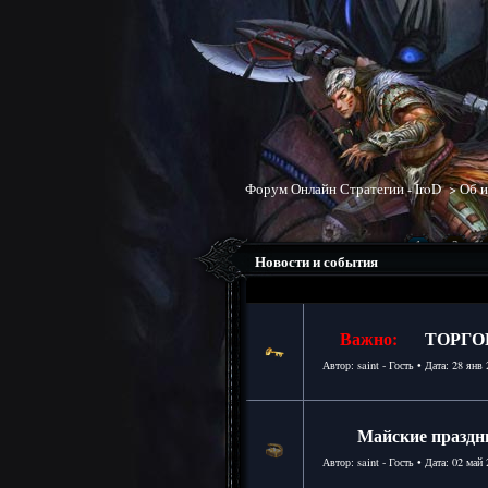
Форум Онлайн Стратегии - IroD
>
Об и
1
2
(6 Страниц)
Новости и события
Важно:
ТОРГО
Автор: saint - Гость • Дата:
28 янв 
Майские праздн
Автор: saint - Гость • Дата:
02 май 