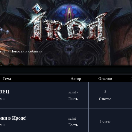
гре
>
Новости и события
3
>
»
Тема
Автор
Ответов
ВЕЦ
3
saint -
Гость
Ответов
2013
ики в Ироде!
saint -
1 ответ
Гость
2018