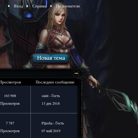
Вход
Справка
Пользователи
Просмотров
Последнее сообщение
163 908
saint - Гость
Просмотров
13 дек 2018
7 787
Pljusha - Гость
Просмотров
07 май 2019