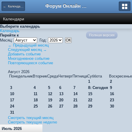
Форум Онлайн Стратегии - IroD
← Календарь
Календари
Выберите календарь
Календарь
Перейти к
Полная версия
Месяц:
Год:
← Предыдущий месяц
Следующий месяц →
Добавить событие
Многодневное событие
Повторяющееся событие
Август 2026
Понедельник
Вторник
Среда
Четверг
Пятница
Суббота
Воскресенье
1
2
3
4
5
6
7
8: Сегодня
9
10
11
12
13
14
15
16
17
18
19
20
21
22
23
24
25
26
27
28
29
30
31
Смотреть текущий месяц
Смотреть текущую неделю
Июль 2026