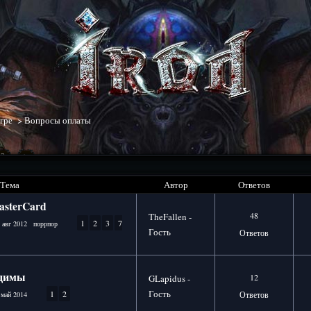
гре
>
Вопросы оплаты
3
>
Тема
Автор
Ответов
sterCard
48
TheFallen -
1
2
3
7
 авг 2012
поррпор
Гость
Ответов
 димы
12
GLapidus -
Гость
1
2
Ответов
 май 2014