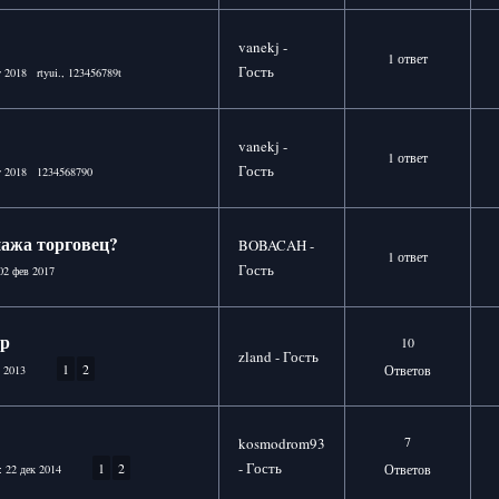
vanekj -
1 ответ
Гость
г 2018
rtyui.
,
123456789t
vanekj -
1 ответ
Гость
г 2018
1234568790
нажа торговец?
BOBACAH -
1 ответ
Гость
02 фев 2017
ер
10
zland - Гость
1
2
Ответов
 2013
7
kosmodrom93
- Гость
1
2
Ответов
:
22 дек 2014