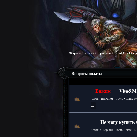
Форум Онлайн Стратегии - IroD
>
Об и
1
2
(3 Страниц)
Вопросы оплаты
Важно:
Visa&Ma
Автор: TheFallen - Гость • Дата:
09
→
Не могу купить
Автор: GLapidus - Гость • Дата:
12