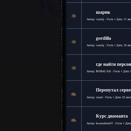
шарик
Автор: vanekj - Гость • Дата:
31 ав
gordilla
Автор: vanekj - Гость • Дата:
26 ав
где найти персо
Автор: BOBACAH - Гость • Дата:
Перепутал серв
Автор: zland - Гость • Дата:
02 июл
Курс диаманта
Автор: kosmodrom93 - Гость • Дата