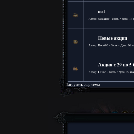
asd
Автор: sasakiler - Гость • Дата:
14 
Новые акции
Автор: Borat80 - Гость • Дата:
06 и
Акция с 29 по 5
Автор: Laime - Гость • Дата:
29 ию
Загрузить еще темы
1
2
(3 Страниц)