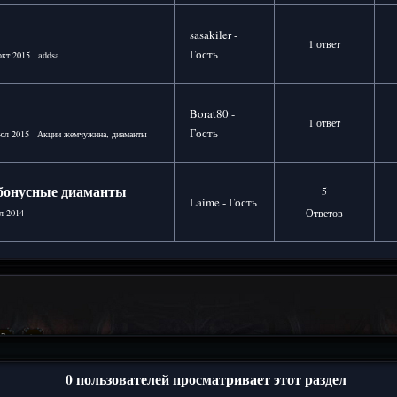
sasakiler -
1 ответ
Гость
окт 2015
addsa
Borat80 -
1 ответ
Гость
юл 2015
Акции жемчужина
,
диаманты
 бонусные диаманты
5
Laime - Гость
Ответов
л 2014
3
>
0 пользователей просматривает этот раздел