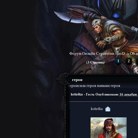
Форум Онлайн Стратегии - IroD
>
Об и
1
2
(3 Страниц)
герои
героисила героя
навыки героя
kolu4ka - Гость
Опубликовано
16 декабря 
kolu4ka