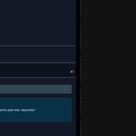
#3
есть или чем закусить?