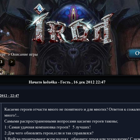
гре
>
Описание игры
3
>
Начато
kolu4ka - Гость
,
16 дек 2012 22:47
2012 - 22:47
Касаемо героев отчасти много не понятного и для многих! Ответов к сожа
много!...
Самыми распространенными вопросами касаемо героев таковы;
1: Самая удачная компановка героев? 5 лучших!
2:Для чего обновлять героя,если и так справлялся?
3:Войска проигрывают всем подряд , обновите героя или технологию! С чем 