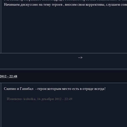
Начинаем дискуссию на тему героев , вносим свои коррективы, слушаем сов
-->
2012 - 22:48
Скипио и Ганибал - герои которым место есть в отряде всегда!
Изменено: kolu4ka, 16 декабря 2012 - 22:49