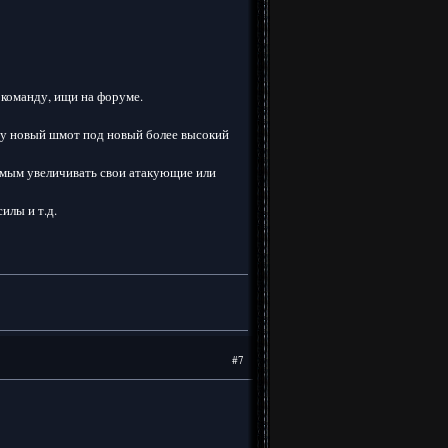
 команду, ищи на форуме.
ему новый шмот под новый более высокий
самым увеличивать свои атакующие или
илы и т.д.
#7