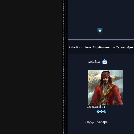
kolu4ka - Гость
Опубликовано
28 декабря 
kolu4ka
Сообщений: 31
Город
самара