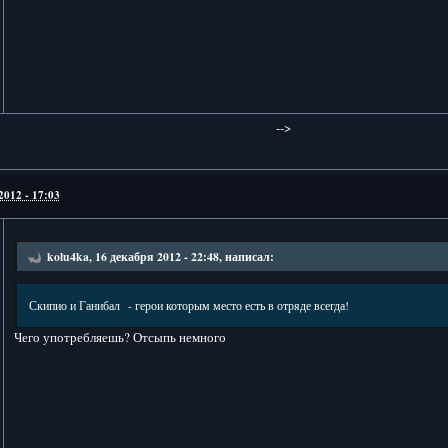
-->
2012 - 17:03
kolu4ka, 16 декабря 2012 - 22:48, написал:
Скипио и Ганибал - герои которым место есть в отряде всегда!
Чего употребляешь? Отсыпь немного