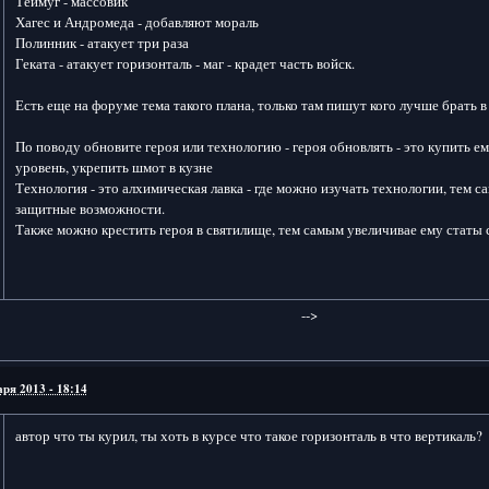
Теймуг - массовик
Хагес и Андромеда - добавляют мораль
Полинник - атакует три раза
Геката - атакует горизонталь - маг - крадет часть войск.
Есть еще на форуме тема такого плана, только там пишут кого лучше брать в
По поводу обновите героя или технологию - героя обновлять - это купить 
уровень, укрепить шмот в кузне
Технология - это алхимическая лавка - где можно изучать технологии, тем 
защитные возможности.
Также можно крестить героя в святилище, тем самым увеличивае ему статы с
-->
аря 2013 - 18:14
автор что ты курил, ты хоть в курсе что такое горизонталь в что вертикаль?