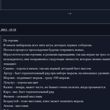
-->
 2012 - 15:32
По героям:
В начале набираешь всех пять штук, которых первых соберешь.
Потом в процессе прохождения будешь открывать новых.
Играл почти всеми героями, и разными вариациями, так как играю на трех с
незаладилось), мне понравились следующие личности, которых можно нанят
локации):
Скипио - хорош в начале, так как первый, который бьет массом
Артур - бьет горизонтальный ряд при наборе морали, на начальных уровнях
Мерлин - поднимает мораль - сразу 100 морали.
Лукулус - хорош как щит
Калекс - лекарь, мажет часто, но бывает очень полезен, когда прокачается
Карл - маг, бьет горизонтальный ряд
Филипп - сильный массовик
Белджутей - тоже массовик, плюс может понизить мораль
Атилла - массовик