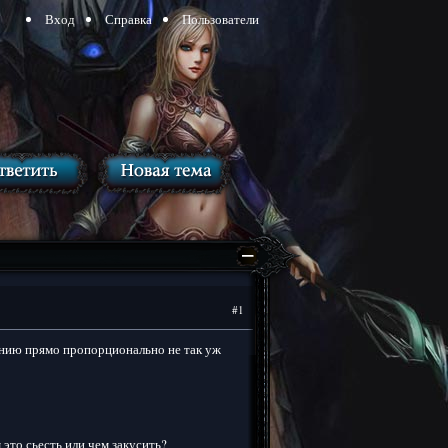
Вход
Справка
Пользователи
#1
лению прямо пропорционально не так уж
это сьесть или чем закусить?