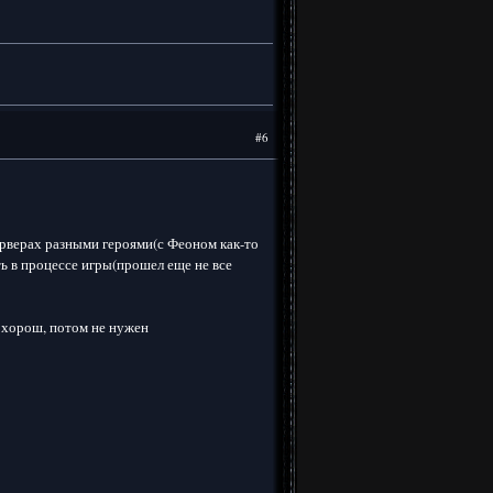
#6
ерверах разными героями(с Феоном как-то
ь в процессе игры(прошел еще не все
 хорош, потом не нужен