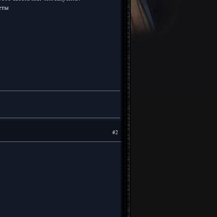
еты
#2